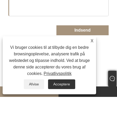
Indsend
X
Vi bruger cookies til at tilbyde dig en bedre
browsingoplevelse, analysere trafik på
webstedet og tilpasse indhold. Ved at bruge
denne side accepterer du vores brug af
cookies.
Privatlivspolitik
Afvise
Acceptere
whatsapp
E-mail
Copyright © 2024 JiuRong Lighting Technology Co., Ltd. Alle rettigheder
forbeholdes.