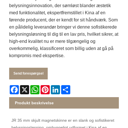
belysningsinnovation, der sømløst blander æstetik
med funktionalitet, ekspertfremstillet i Kina af en
førende producent, der er kendt for sit håndværk. Som
en pålidelig leverandør bringer vi denne sofistikerede
belysningsløsning til dig til en lav pris, hvilket sikrer, at
high-end kvalitet nu er mere tilgængelig og
overkommelig, klassificeret som billig uden at gå på
kompromis med ekspertise.
Send forespørgsel
Facebook
X
WhatsApp
Pinterest
LinkedIn
Share
Produkt beskrivelse
JR 35 mm skjult magnetskinne er en slank og sofistikeret
belysningsløsning, omhyggeligt udformet i Kina af en