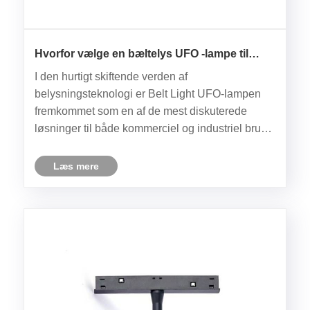
Hvorfor vælge en bæltelys UFO -lampe til
effektiv belysning?
I den hurtigt skiftende verden af ​​
belysningsteknologi er Belt Light UFO-lampen
fremkommet som en af ​​de mest diskuterede
løsninger til både kommerciel og industriel brug.
Mange mennesker er bekendt med standard
LED-lys eller traditionelle halogenlamper, men
Læs mere
alligevel forstår få, hvad der adskille......