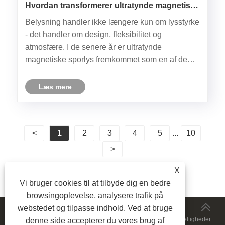
Hvordan transformerer ultratynde magnetiske
sporlys moderne belysningsdesign?
Belysning handler ikke længere kun om lysstyrke
- det handler om design, fleksibilitet og
atmosfære. I de senere år er ultratynde
magnetiske sporlys fremkommet som en af ​​de
mest innovative løsninger til bolig-, kommercielle
og gæstfrihedsrum. Ved at kombinere moderne
Læs mere
æstetik med avanceret funktion......
<
1
2
3
4
5
...
10
>
X
Vi bruger cookies til at tilbyde dig en bedre
browsingoplevelse, analysere trafik på
webstedet og tilpasse indhold. Ved at bruge
Copyright © 2024 JiuRong Lighting Technology Co., Ltd. Alle rettigheder
denne side accepterer du vores brug af