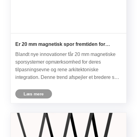
Er 20 mm magnetisk spor fremtiden for
moderne belysningssystemer?
Blandt nye innovationer får 20 mm magnetiske
sporsystemer opmærksomhed for deres
tilpasningsevne og rene arkitektoniske
integration. Denne trend afspejler et bredere skift
mod minimalistisk interiør, hvor belysning ikke
længere kun er funktionel, men også et
Læs mere
kerneelement i rumligt design.