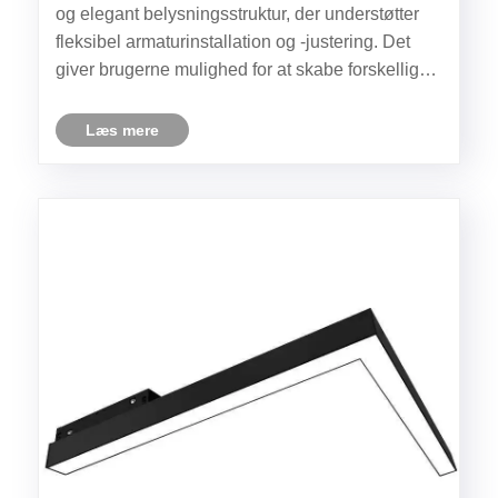
og elegant belysningsstruktur, der understøtter
fleksibel armaturinstallation og -justering. Det
giver brugerne mulighed for at skabe forskellige
lyseffekter i henhold til rumlige krav og samtidig
bevare et rent og moderne udseende.
Læs mere