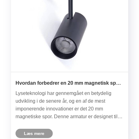
Hvordan forbedrer en 20 mm magnetisk spor
spotlight belysningsydelse?
Lyseteknologi har gennemgået en betydelig
udvikling i de senere år, og en af ​​de mest
imponerende innovationer er det 20 mm
magnetiske spor. Denne armatur er designet til at
kombinere funktionalitet, fleksibilitet og æstetik
og er hurtigt blevet et øverste valg for arkitekter,
Læs mere