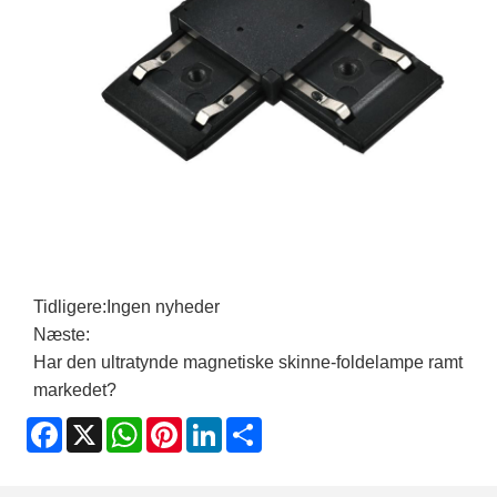
Tidligere:
Ingen nyheder
Næste:
Har den ultratynde magnetiske skinne-foldelampe ramt
markedet?
Facebook
X
WhatsApp
Pinterest
LinkedIn
Share