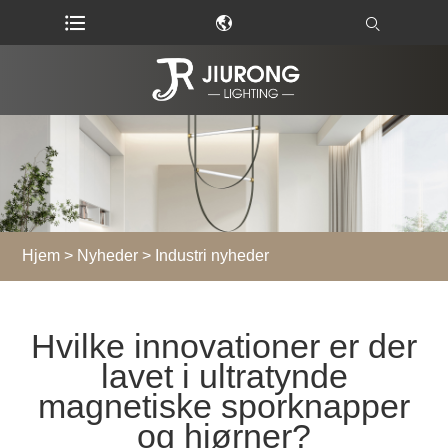
Hjem
>
Nyheder
>
Industri nyheder
Hvilke innovationer er der
lavet i ultratynde
magnetiske sporknapper
og hjørner?