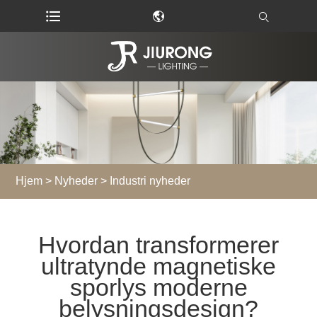
Hjem
>
Nyheder
>
Industri nyheder
Hvordan transformerer
ultratynde magnetiske
sporlys moderne
belysningsdesign?