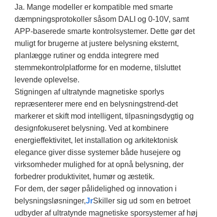
Ja. Mange modeller er kompatible med smarte
dæmpningsprotokoller såsom DALI og 0-10V, samt
APP-baserede smarte kontrolsystemer. Dette gør det
muligt for brugerne at justere belysning eksternt,
planlægge rutiner og endda integrere med
stemmekontrolplatforme for en moderne, tilsluttet
levende oplevelse.
Stigningen af ​​ultratynde magnetiske sporlys
repræsenterer mere end en belysningstrend-det
markerer et skift mod intelligent, tilpasningsdygtig og
designfokuseret belysning. Ved at kombinere
energieffektivitet, let installation og arkitektonisk
elegance giver disse systemer både husejere og
virksomheder mulighed for at opnå belysning, der
forbedrer produktivitet, humør og æstetik.
For dem, der søger pålidelighed og innovation i
belysningsløsninger,
Jr
Skiller sig ud som en betroet
udbyder af ultratynde magnetiske sporsystemer af høj