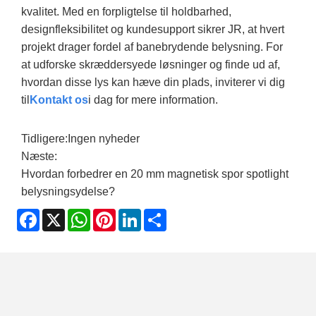
kvalitet. Med en forpligtelse til holdbarhed,
designfleksibilitet og kundesupport sikrer JR, at hvert
projekt drager fordel af banebrydende belysning. For
at udforske skræddersyede løsninger og finde ud af,
hvordan disse lys kan hæve din plads, inviterer vi dig
til
Kontakt os
i dag for mere information.
Tidligere:
Ingen nyheder
Næste:
Hvordan forbedrer en 20 mm magnetisk spor spotlight
belysningsydelse?
Facebook
X
WhatsApp
Pinterest
LinkedIn
Share